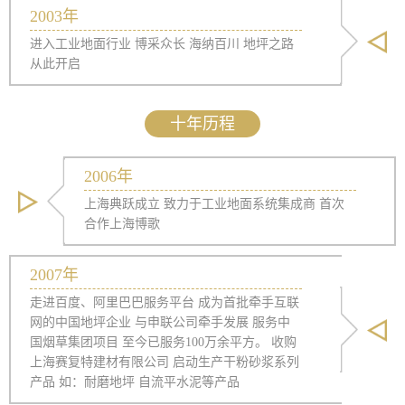
2003年
进入工业地面行业 博采众长 海纳百川 地坪之路
从此开启
十年历程
2006年
上海典跃成立 致力于工业地面系统集成商 首次
合作上海博歌
2007年
走进百度、阿里巴巴服务平台 成为首批牵手互联
网的中国地坪企业 与申联公司牵手发展 服务中
国烟草集团项目 至今已服务100万余平方。 收购
上海赛复特建材有限公司 启动生产干粉砂浆系列
产品 如：耐磨地坪 自流平水泥等产品